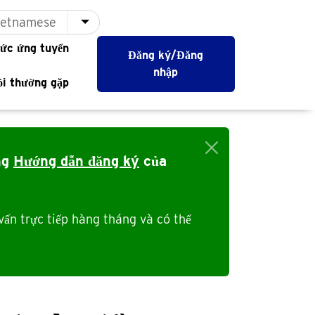
ietnamese
List additional actions
ức ứng tuyển
Đăng ký/Đăng
nhập
ỏi thường gặp
ng
Hướng dẫn đăng ký
của
vấn trực tiếp hàng tháng và có thể