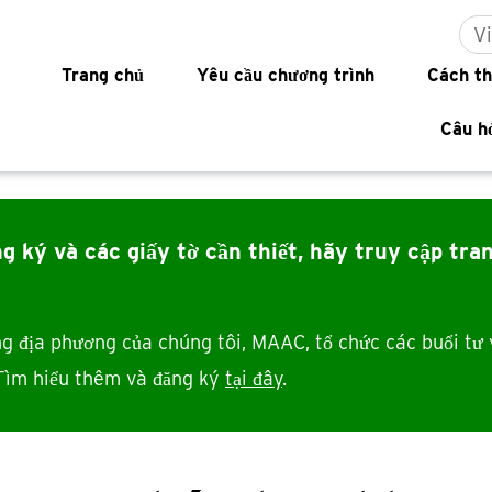
V
ation
Trang chủ
Yêu cầu chương trình
Cách th
Câu h
g ký và các giấy tờ cần thiết, hãy truy cập
tra
g địa phương của chúng tôi, MAAC, tổ chức các buổi tư 
 Tìm hiểu thêm và đăng ký
tại đây
.