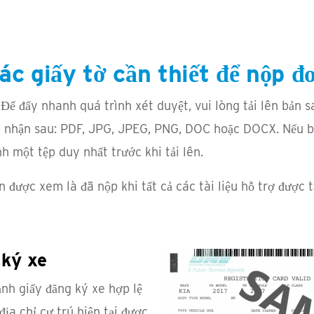
ác giấy tờ cần thiết để nộp đ
 Để đẩy nhanh quá trình xét duyệt, vui lòng tải lên bản 
 nhận sau: PDF, JPG, JPEG, PNG, DOC hoặc DOCX. Nếu bất
h một tệp duy nhất trước khi tải lên.
n được xem là đã nộp khi tất cả các tài liệu hỗ trợ được
 ký xe
ảnh giấy đăng ký xe hợp lệ
địa chỉ cư trú hiện tại được