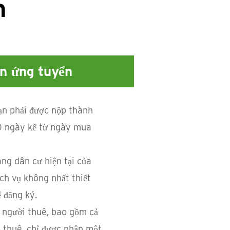
h
ện ứng tuyển
ạn phải được nộp thành
0 ngày kể từ ngày mua
ng dân cư hiện tại của
ch vụ không nhất thiết
 đăng ký.
 người thuê, bao gồm cả
 thuê, chỉ được nhận một