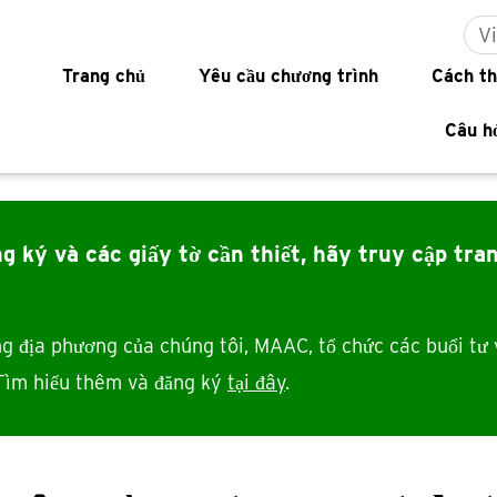
V
ation
Trang chủ
Yêu cầu chương trình
Cách th
Câu h
g ký và các giấy tờ cần thiết, hãy truy cập
tra
g địa phương của chúng tôi, MAAC, tổ chức các buổi tư 
 Tìm hiểu thêm và đăng ký
tại đây
.