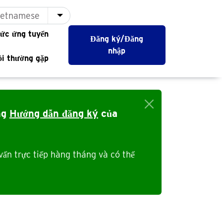
ietnamese
List additional actions
ức ứng tuyển
Đăng ký/Đăng
nhập
ỏi thường gặp
ng
Hướng dẫn đăng ký
của
vấn trực tiếp hàng tháng và có thể