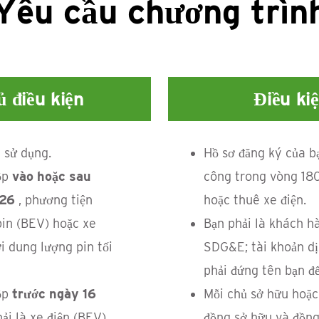
Yêu cầu chương trìn
ủ điều kiện
Điều ki
 sử dụng.
Hồ sơ đăng ký của b
nộp
vào hoặc sau
công trong vòng 18
026
, phương tiện
hoặc thuê xe điện.
pin (BEV) hoặc xe
Bạn phải là khách hà
i dung lượng pin tối
SDG&E; tài khoản dị
phải đứng tên bạn để
nộp
trước ngày 16
Mỗi chủ sở hữu hoặc
ải là xe điện (BEV)
đồng sở hữu và đồng