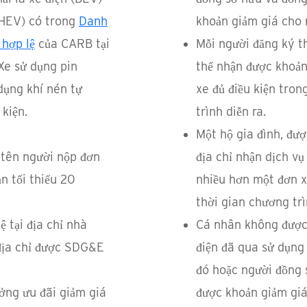
PHEV) có trong
Danh
khoản giảm giá cho m
 hợp lệ
của CARB tại
Mỗi người đăng ký t
Xe sử dụng pin
thể nhận được khoản
dụng khí nén tự
xe đủ điều kiện tron
kiện.
trình diễn ra.
Một hộ gia đình, đư
 tên người nộp đơn
địa chỉ nhận dịch v
ạn tối thiểu 20
nhiều hơn một đơn x
thời gian chương trì
ệ tại địa chỉ nhà
Cá nhân không được
(địa chỉ được SDG&E
điện đã qua sử dụn
đó hoặc người đồng 
ởng ưu đãi giảm giá
được khoản giảm giá